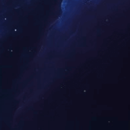
部职工的消防安全意识和应急处置能力，为保障工程施工安全奠