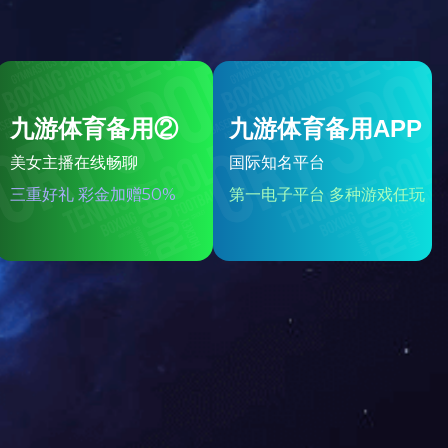
火灾分类、报警和应急逃生的方式方法以及灭火器