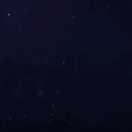
下一篇:
公司13项QC成果获得
00130号
版权所有：球友会在线官网 地址：中国扬州长征西路14号
搏买球官方网站
|
易游官方网站
|
好博·体育
|
米兰在线官网
|
韦德官方网站