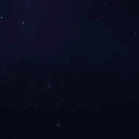
00130号
版权所有：球友会在线官网 地址：中国扬州长征西路14号
搏买球官方网站
|
易游官方网站
|
好博·体育
|
米兰在线官网
|
韦德官方网站