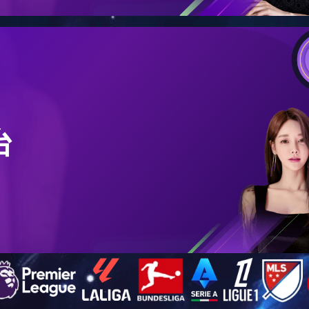
省水利科技优秀成果三等奖
2014-09-29 阅读59764次